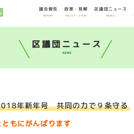
議会報告
政策・見解
区議団ニュース
REPORT
POLICY・VIEW
NEWS
区議団ニュース
NEWS
018年新年号 共同の力で９条守る
とともにがんばります