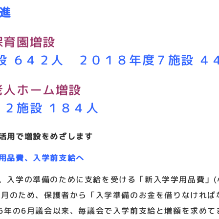
進
保育園増設
設 ６４２人 ２０１８年度７施設 ４
老人ホーム増設
２施設 １８４人
活用で増設をめざします
用品費、入学前支給へ
、入学の準備のために支給を受ける「新入学学用品費」(小
が７月のため、保護者から「入学準備のお金を借りなけれ
16年の6月議会以来、毎議会で入学前支給と増額を求め