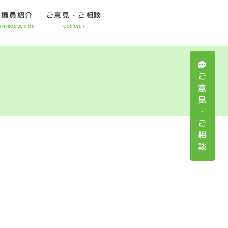
議員紹介
ご意見・ご相談
INTRODUCTION
CONTACT
ご
意
見
・
ご
相
談