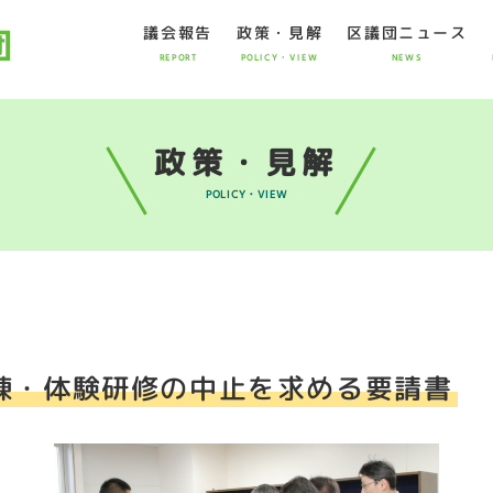
議会報告
政策・見解
区議団ニュース
REPORT
POLICY・VIEW
NEWS
政策・見解
POLICY・VIEW
練・体験研修の中止を求める要請書