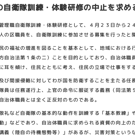
の自衛隊訓練・体験研修の中止を求め
管理職自衛隊訓練・体験研修として、４月２３日から２
人の区職員を、自衛隊訓練に参加させる募集を行ったと
民の福祉の増進を図ることを基本として、地域における
方自治法第１条の二）ことを目的としており、自治体職
に耳を傾け、住民とともに考え、住民の立場で仕事をす
及び間接侵略に対してわが国を防衛することを主たる任
隊員は任務遂行上、上官の命令に服従する義務（同法第
自治体職員とは全く正反対のものである。
敬礼など自衛隊の基本的な動作を訓練する「基本教練」
動」などであり、自治体職員に求められる資質の向上の
講義（陸自の待機態勢等）」があるが、災害対策という