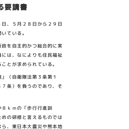
る要請書
４日、５月２８日から２９日
聞いている。
行政を自主的かつ総合的に実
員には、なによりも住民福祉
ることが求められている。
務」（自衛隊法第３条第１
５７条）を負うのであり、そ
や８ｋｍの「歩行行進訓
ための研修と言えるものでは
なら、東日本大震災や熊本地