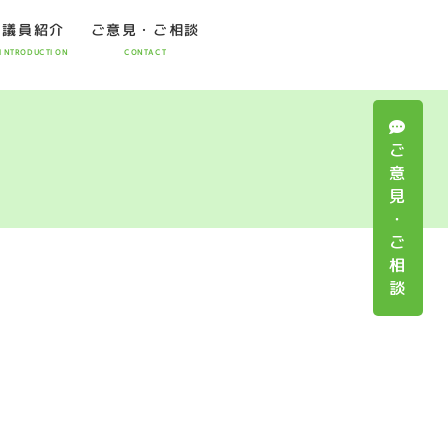
議員紹介
ご意見・ご相談
INTRODUCTION
CONTACT
ご
意
見
・
ご
相
談