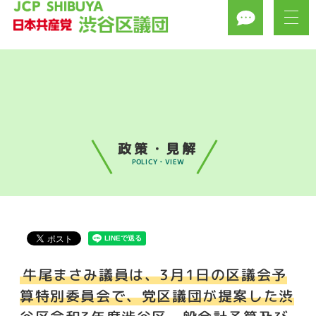
政策・見解
POLICY・VIEW
牛尾まさみ議員は、3月1日の区議会予
算特別委員会で、党区議団が提案した渋