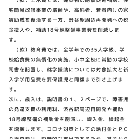
宅簡易改修事業の増額や、高齢者、若者向けの家
賃助成を復活する一方、渋谷駅周辺再開発への税
金投入や、補助18号線整備事業費を削減しま
す。
（款）教育費では、全学年での35人学級、学
校給食費の無償化の実施、小中全校に常勤の学校
司書を配置し、就学援助については対象拡大と新
入学学用品費を要保護児と同額まで引き上げま
す。
次に、歳入は、説明書の１、２ページで、障害児
の発達支援の利用料、渋谷駅周辺再開発や補助
18号線整備の補助金を削減し、繰入金、繰越金
を増額します。コロナ対策としての給付金とＰＣ
Ｒ検査費は、臨時的な支出であるため、基金から