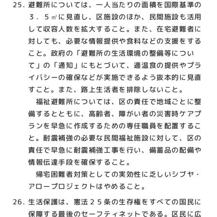
避難所については、一人当たりの面積を国際基準の
３．５㎡に見直し、区施設のほか、民間施設も活用
して収容人数を拡大すること。また、在宅避難者に
対しても、必要な情報提供や食料などの支援をする
こと。政府の「避難所の生活環境の整備等につい
て」の「通知」にもとづいて、適温食の提供やプラ
イバシーの確保などが実施できるよう抜本的に見直
すこと。また、路上生活者を排除しないこと。
福祉避難所については、区の責任で地域ごとに整
備するとともに、高齢者、障がい者の災害時ケアプ
ランを早急に作成するための専任職員を配置するこ
と。耐震補強の必要な民間福祉施設に対して、区の
責任で早急に耐震補強工事を行い、備蓄品の配備や
情報伝達手段を確保すること。
帰宅困難者対策としての実効性に乏しいシブヤ・
アロープロジェクトはやめること。
生活保護は、憲法２５条の生存権をすべての国民に
保障する最後のセーフティネットである。区民に広