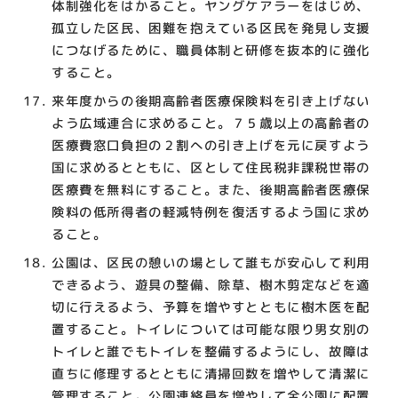
体制強化をはかること。ヤングケアラーをはじめ、
孤立した区民、困難を抱えている区民を発見し支援
につなげるために、職員体制と研修を抜本的に強化
すること。
来年度からの後期高齢者医療保険料を引き上げない
よう広域連合に求めること。７５歳以上の高齢者の
医療費窓口負担の２割への引き上げを元に戻すよう
国に求めるとともに、区として住民税非課税世帯の
医療費を無料にすること。また、後期高齢者医療保
険料の低所得者の軽減特例を復活するよう国に求め
ること。
公園は、区民の憩いの場として誰もが安心して利用
できるよう、遊具の整備、除草、樹木剪定などを適
切に行えるよう、予算を増やすとともに樹木医を配
置すること。トイレについては可能な限り男女別の
トイレと誰でもトイレを整備するようにし、故障は
直ちに修理するとともに清掃回数を増やして清潔に
管理すること。公園連絡員を増やして全公園に配置