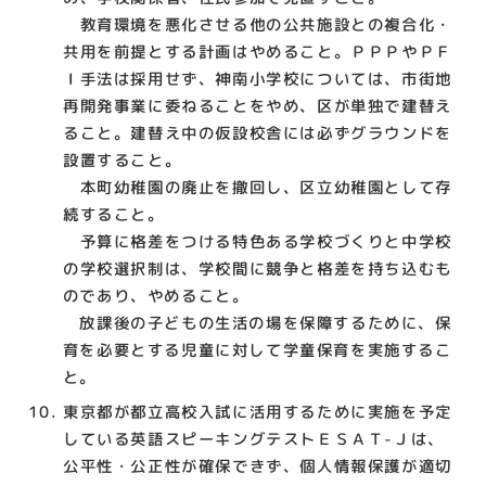
教育環境を悪化させる他の公共施設との複合化・
共用を前提とする計画はやめること。ＰＰＰやＰＦ
Ｉ手法は採用せず、神南小学校については、市街地
再開発事業に委ねることをやめ、区が単独で建替え
ること。建替え中の仮設校舎には必ずグラウンドを
設置すること。
本町幼稚園の廃止を撤回し、区立幼稚園として存
続すること。
予算に格差をつける特色ある学校づくりと中学校
の学校選択制は、学校間に競争と格差を持ち込むも
のであり、やめること。
放課後の子どもの生活の場を保障するために、保
育を必要とする児童に対して学童保育を実施するこ
と。
東京都が都立高校入試に活用するために実施を予定
している英語スピーキングテストＥＳＡＴ-Ｊは、
公平性・公正性が確保できず、個人情報保護が適切