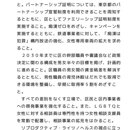
と。パートナーシップ証明については、東京都のパ
ートナーシップ宣誓制度を利用できることを周知す
るとともに、区としてファミリーシップ証明制度を
実施すること。痴漢ゼロをめざし、キャンペーンを
実施するとともに、鉄道事業者に対して、「痴漢は
犯罪」構内放送の強化、女性専用車両の拡大を求め
ること。
２０３０年までに区の幹部職員や審議会など政策
決定に関わる構成を男女半々の目標を掲げ、計画的
に進めること。区職員の男女間の賃金格差を解消す
るとともに、男性職員の育児休暇はだれでも取得で
きる環境を整備し、早期に取得率５割をめざすこ
と。
すべての差別をなくす立場で、区民と区内事業者
への啓発事業を強化すること。また、ＬＧＢＴＱと
女性に対する相談員は専門性を持つ女性相談支援員
を常勤で配置し、相談事業の拡充をはかること。
リプロダクティブ・ライツ／ヘルスの視点に立っ