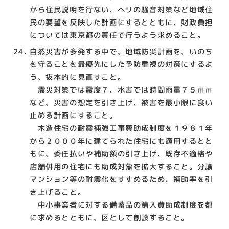
から住民説明を行ない、ヘリの騒音対策など地域住
民の要望を反映した計画にするとともに、財政負担
については東京都の責任で行うよう求めること。
自然災害が多発する中で、地域防災計画を、いのち
を守ることを最優先にした予防重視の対策にするよ
う、抜本的に見直すこと。
震災対策では震度７、水害では時間雨量７５ｍｍ
など、災害の想定を引き上げ、被害を最小限に食い
止める計画にすること。
木造住宅の耐震補強工事費助成制度を１９８１年
から２０００年に建てられた住宅にも適用するとと
もに、委任払いや補助額の引き上げ、既存不適格や
店舗併用の住宅にも助成対象を拡大すること。分譲
マンション等の耐震化をすすめるため、補助率を引
き上げること。
中小事業者に対する備蓄品の購入費助成制度を都
に求めるとともに、区として創設すること。