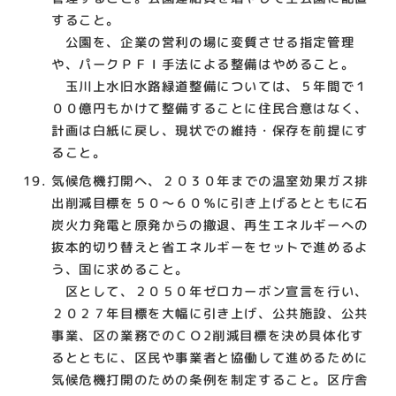
すること。
公園を、企業の営利の場に変質させる指定管理
や、パークＰＦＩ手法による整備はやめること。
玉川上水旧水路緑道整備については、５年間で１
００億円もかけて整備することに住民合意はなく、
計画は白紙に戻し、現状での維持・保存を前提にす
ること。
気候危機打開へ、２０３０年までの温室効果ガス排
出削減目標を５０～６０％に引き上げるとともに石
炭火力発電と原発からの撤退、再生エネルギーへの
抜本的切り替えと省エネルギーをセットで進めるよ
う、国に求めること。
区として、２０５０年ゼロカーボン宣言を行い、
２０２７年目標を大幅に引き上げ、公共施設、公共
事業、区の業務でのＣＯ2削減目標を決め具体化す
るとともに、区民や事業者と協働して進めるために
気候危機打開のための条例を制定すること。区庁舎