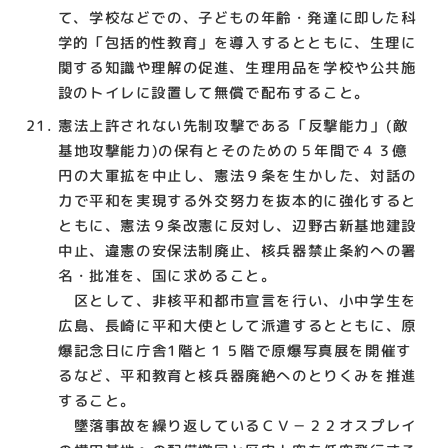
て、学校などでの、子どもの年齢・発達に即した科
学的「包括的性教育」を導入するとともに、生理に
関する知識や理解の促進、生理用品を学校や公共施
設のトイレに設置して無償で配布すること。
憲法上許されない先制攻撃である「反撃能力」(敵
基地攻撃能力)の保有とそのための５年間で４３億
円の大軍拡を中止し、憲法９条を生かした、対話の
力で平和を実現する外交努力を抜本的に強化すると
ともに、憲法９条改憲に反対し、辺野古新基地建設
中止、違憲の安保法制廃止、核兵器禁止条約への署
名・批准を、国に求めること。
区として、非核平和都市宣言を行い、小中学生を
広島、長崎に平和大使として派遣するとともに、原
爆記念日に庁舎1階と１５階で原爆写真展を開催す
るなど、平和教育と核兵器廃絶へのとりくみを推進
すること。
墜落事故を繰り返しているＣＶ－２２オスプレイ