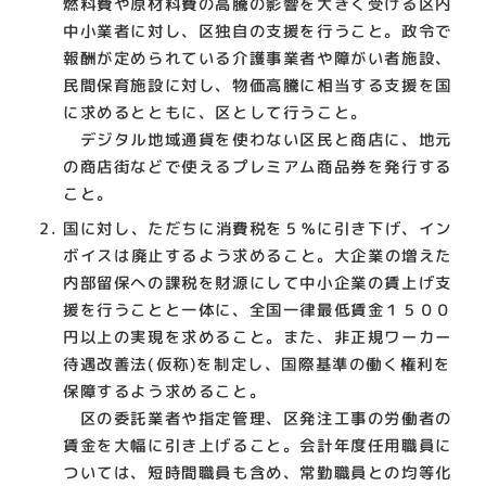
燃料費や原材料費の高騰の影響を大きく受ける区内
中小業者に対し、区独自の支援を行うこと。政令で
報酬が定められている介護事業者や障がい者施設、
民間保育施設に対し、物価高騰に相当する支援を国
に求めるとともに、区として行うこと。
デジタル地域通貨を使わない区民と商店に、地元
の商店街などで使えるプレミアム商品券を発行する
こと。
国に対し、ただちに消費税を５％に引き下げ、イン
ボイスは廃止するよう求めること。大企業の増えた
内部留保への課税を財源にして中小企業の賃上げ支
援を行うことと一体に、全国一律最低賃金１５００
円以上の実現を求めること。また、非正規ワーカー
待遇改善法(仮称)を制定し、国際基準の働く権利を
保障するよう求めること。
区の委託業者や指定管理、区発注工事の労働者の
賃金を大幅に引き上げること。会計年度任用職員に
ついては、短時間職員も含め、常勤職員との均等化