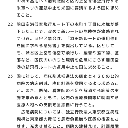
の横田基地への配備撤回と区内上空を低空飛行する
米軍ヘリの運航中止を米国に要請するよう国に求め
ること。
羽田空港低空飛行ルート下の本町１丁目に氷塊が落
下したことで、改めて新ルートの危険性が痛感され
ている。渋谷区議会は、「羽田新ルートの運用停止
を国に求める意見書」を提出している。区として
も、渋谷区上空を低空で飛行し、騒音や落下物、墜
落など、区民のいのちと環境を危険にさらす羽田空
港の新飛行ルートの運用中止を国に求めること。
国に対して、病床削減推進法の廃止と４３６の公的
病院の病床削減、廃止計画を撤回するよう求めるこ
と。また、医師、看護師の不足を解消する施策の実
施を求めるとともに、区内の医療機関等に就職する
医療人材への支援を区独自に行うこと。
広尾病院については、独立行政法人東京都立病院
機構と東京都の責任で患者負担増や医療の後退をさ
せず、充実させること。病院の建替えは、計画段階