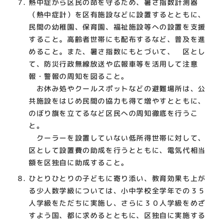
熱中症から区民の命を守るため、暑さ指数計測器
（熱中症計）を区有施設などに設置するとともに、
民間の幼稚園、保育園、福祉施設等への設置を支援
すること。高齢者世帯にも配布するなど、普及を進
めること。また、暑さ指数にもとづいて、 区とし
て、防災行政無線放送や広報車等を活用して注意
報・警報の周知を図ること。
お休み処やクールスポットなどの避難場所は、公
共施設をはじめ民間の協力も得て増やすとともに、
のぼり旗を立てるなど区民への周知徹底を行うこ
と。
クーラーを設置していない低所得世帯に対して、
区として設置費の助成を行うとともに、電気代相当
額を区独自に助成すること。
ひとりひとりの子どもに寄り添い、教育効果も上が
る少人数学級については、小中学校全学年での３５
人学級をただちに実施し、さらに３０人学級をめざ
すよう国、都に求めるとともに、区独自に実施する