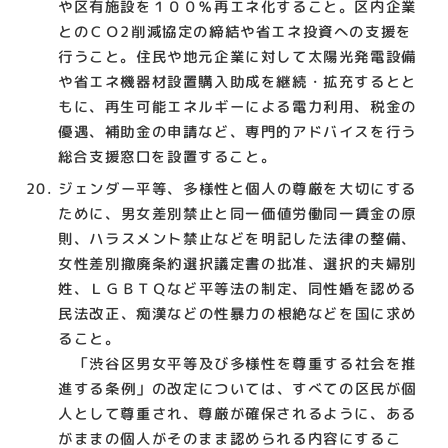
や区有施設を１００％再エネ化すること。区内企業
とのＣＯ2削減協定の締結や省エネ投資への支援を
行うこと。住民や地元企業に対して太陽光発電設備
や省エネ機器材設置購入助成を継続・拡充するとと
もに、再生可能エネルギーによる電力利用、税金の
優遇、補助金の申請など、専門的アドバイスを行う
総合支援窓口を設置すること。
ジェンダー平等、多様性と個人の尊厳を大切にする
ために、男女差別禁止と同一価値労働同一賃金の原
則、ハラスメント禁止などを明記した法律の整備、
女性差別撤廃条約選択議定書の批准、選択的夫婦別
姓、ＬＧＢＴＱなど平等法の制定、同性婚を認める
民法改正、痴漢などの性暴力の根絶などを国に求め
ること。
「渋谷区男女平等及び多様性を尊重する社会を推
進する条例」の改定については、すべての区民が個
人として尊重され、尊厳が確保されるように、ある
がままの個人がそのまま認められる内容にするこ