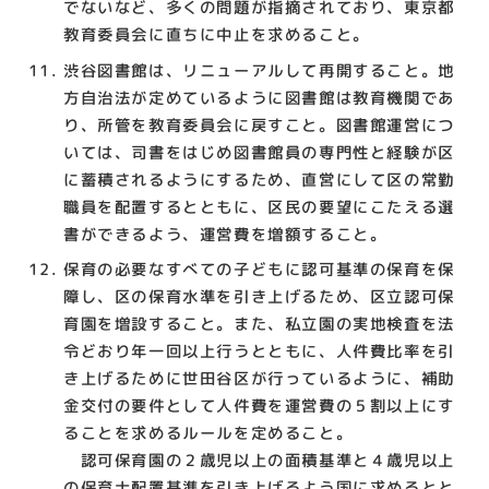
でないなど、多くの問題が指摘されており、東京都
教育委員会に直ちに中止を求めること。
渋谷図書館は、リニューアルして再開すること。地
方自治法が定めているように図書館は教育機関であ
り、所管を教育委員会に戻すこと。図書館運営につ
いては、司書をはじめ図書館員の専門性と経験が区
に蓄積されるようにするため、直営にして区の常勤
職員を配置するとともに、区民の要望にこたえる選
書ができるよう、運営費を増額すること。
保育の必要なすべての子どもに認可基準の保育を保
障し、区の保育水準を引き上げるため、区立認可保
育園を増設すること。また、私立園の実地検査を法
令どおり年一回以上行うとともに、人件費比率を引
き上げるために世田谷区が行っているように、補助
金交付の要件として人件費を運営費の５割以上にす
ることを求めるルールを定めること。
認可保育園の２歳児以上の面積基準と４歳児以上
の保育士配置基準を引き上げるよう国に求めるとと