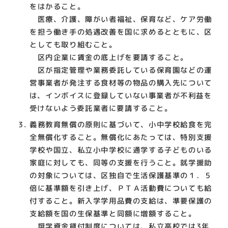
をはかること。
医療、介護、障がい者福祉、保育など、ケア労働
を担う働き手の処遇改善を国に求めるとともに、区
としても取り組むこと。
区内企業に賃金の底上げを要請すること。
区が指定管理や業務委託している保育園などの運
営事業者が発注する食材等の物品の購入先について
は、インボイスに登録していない事業者が不利益を
受けないよう委託業者に要請すること。
義務教育無償の原則に基づいて、小中学校給食を完
全無償化すること。無償化にあたっては、特別支援
学校や国立、私立小中学校に通学する子どものいる
家庭に対しても、同等の支援を行うこと。就学援助
の対象については、区独自で生活保護基準の１．５
倍に基準額を引き上げ、ＰＴＡ活動費についても給
付すること。新入学学用品費の支給は、準要保護の
支給額を国の生保基準と同額に増額すること。
奨学資金貸付制度については、私立高校では3年