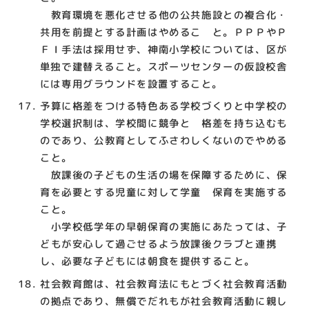
教育環境を悪化させる他の公共施設との複合化・
共用を前提とする計画はやめるこ と。ＰＰＰやＰ
ＦＩ手法は採用せず、神南小学校については、区が
単独で建替えること。スポーツセンターの仮設校舎
には専用グラウンドを設置すること。
予算に格差をつける特色ある学校づくりと中学校の
学校選択制は、学校間に競争と 格差を持ち込むも
のであり、公教育としてふさわしくないのでやめる
こと。
放課後の子どもの生活の場を保障するために、保
育を必要とする児童に対して学童 保育を実施する
こと。
小学校低学年の早朝保育の実施にあたっては、子
どもが安心して過ごせるよう放課後クラブと連携
し、必要な子どもには朝食を提供すること。
社会教育館は、社会教育法にもとづく社会教育活動
の拠点であり、無償でだれもが社会教育活動に親し