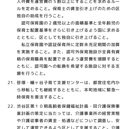
人件費を運営費の５割以上にすることを求めるルー
ルを定めること。保育士の賃金引き上げのための区
独自の助成を行うこと。
認可保育園の２歳児以上の面積基準と全年齢児の
保育士配置基準をさらに引き上げるよう国に求める
とともに、区としても独自に引き上げること。
私立保育園や認証保育所に定数未充足期間の加算
を実施すること。また、認可外保育施設が全員有資
格の保育職員を配置できるよう運営費を増額すると
ともに、認可園への転換を希望する施設に対する支
援を行うこと。
笹塚・幡ヶ谷子育て支援センターは、都営住宅内か
ら移転しても継続するとともに、本町地域に緊急一
時保育を復活すること。
渋谷区第１０期高齢者保健福祉計画・同介護保険事
業計画の策定に当たっては、介護事業所の経営実態
や介護従事者の賃金・処遇などについて調査し、安
定して運営できるよう区として支援すること。介護