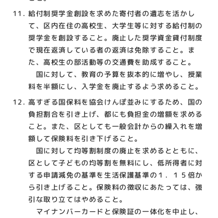
給付制奨学金創設を求めた寄付者の遺志を活かし
て、区内在住の高校生、大学生等に対する給付制の
奨学金を創設すること。廃止した奨学資金貸付制度
で現在返済している者の返済は免除すること。ま
た、高校生の部活動等の交通費を助成すること。
国に対して、教育の予算を抜本的に増やし、授業
料を半額にし、入学金を廃止するよう求めること。
高すぎる国保料を協会けんぽ並みにするため、国の
負担割合を引き上げ、都にも負担金の増額を求める
こと。また、区としても一般会計からの繰入れを増
額して保険料を引き下げること。
国に対して均等割制度の廃止を求めるとともに、
区として子どもの均等割を無料にし、低所得者に対
する申請減免の基準を生活保護基準の１．１５倍か
ら引き上げること。保険料の徴収にあたっては、強
引な取り立てはやめること。
マイナンバーカードと保険証の一体化を中止し、