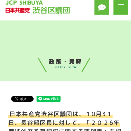
政策・見解
POLICY・VIEW
日本共産党渋谷区議団は、１0月3１
日、長谷部区長に対して、「２０２6年