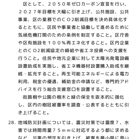
区として、２０５０年ゼロカーボン宣言を行い、
２０２７年目標を大幅に引き上げ、公共施設、公共
事業、区の業務でのＣＯ2削減目標を決め具体化す
るとともに、区民や事業者と協働して進めるために
気候危機打開のための条例を制定すること。区庁舎
や区有施設を１００％再エネ化すること。区内企業
とのＣＯ2削減協定の締結や省エネ投資への支援を
行うこと。住民や地元企業に対して太陽光発電設備
設置助成を実施し、省エネ機器材設置購入助成を継
続・拡充すること。再生可能エネルギーによる電力
利用、税金の優遇、補助金の申請など、専門的アド
バイスを行う総合支援窓口を設置すること。
街路樹や公園の樹木と緑の保全を抜本的に強化
し、区内の樹冠被覆率を調査・公表するとともに引
き上げること。
地域防災計画については、震災対策では震度７、水
害では時間雨量７５ｍｍに対応するよう都に求める
など、災害の想定を引き上げ、被害を最小限に食い