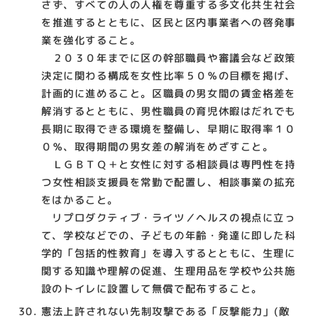
さず、すべての人の人権を尊重する多文化共生社会
を推進するとともに、区民と区内事業者への啓発事
業を強化すること。
２０３０年までに区の幹部職員や審議会など政策
決定に関わる構成を女性比率５０％の目標を掲げ、
計画的に進めること。区職員の男女間の賃金格差を
解消するとともに、男性職員の育児休暇はだれでも
長期に取得できる環境を整備し、早期に取得率１０
０％、取得期間の男女差の解消をめざすこと。
ＬＧＢＴＱ＋と女性に対する相談員は専門性を持
つ女性相談支援員を常勤で配置し、相談事業の拡充
をはかること。
リプロダクティブ・ライツ／ヘルスの視点に立っ
て、学校などでの、子どもの年齢・発達に即した科
学的「包括的性教育」を導入するとともに、生理に
関する知識や理解の促進、生理用品を学校や公共施
設のトイレに設置して無償で配布すること。
憲法上許されない先制攻撃である「反撃能力」(敵