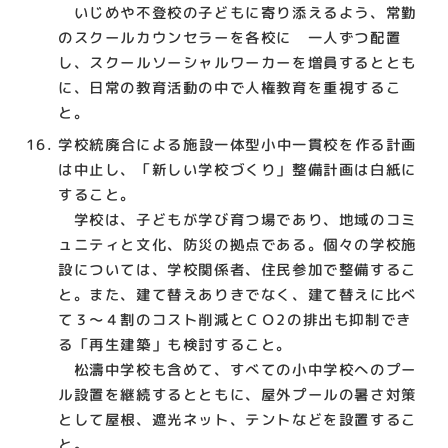
いじめや不登校の子どもに寄り添えるよう、常勤
のスクールカウンセラーを各校に 一人ずつ配置
し、スクールソーシャルワーカーを増員するととも
に、日常の教育活動の中で人権教育を重視するこ
と。
学校統廃合による施設一体型小中一貫校を作る計画
は中止し、「新しい学校づくり」整備計画は白紙に
すること。
学校は、子どもが学び育つ場であり、地域のコミ
ュニティと文化、防災の拠点である。個々の学校施
設については、学校関係者、住民参加で整備するこ
と。また、建て替えありきでなく、建て替えに比べ
て３～４割のコスト削減とＣＯ2の排出も抑制でき
る「再生建築」も検討すること。
松濤中学校も含めて、すべての小中学校へのプー
ル設置を継続するとともに、屋外プールの暑さ対策
として屋根、遮光ネット、テントなどを設置するこ
と。