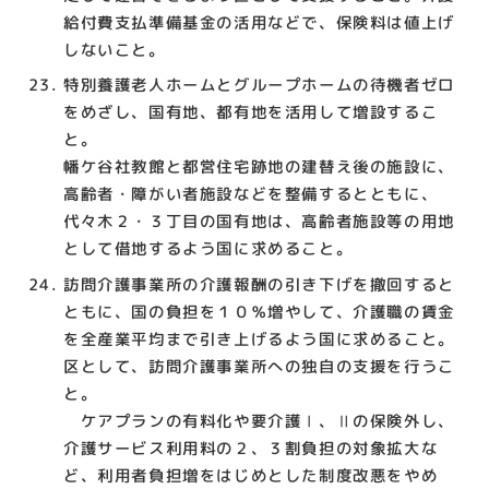
給付費支払準備基金の活用などで、保険料は値上げ
しないこと。
特別養護老人ホームとグループホームの待機者ゼロ
をめざし、国有地、都有地を活用して増設するこ
と。
幡ケ谷社教館と都営住宅跡地の建替え後の施設に、
高齢者・障がい者施設などを整備するとともに、
代々木２・３丁目の国有地は、高齢者施設等の用地
として借地するよう国に求めること。
訪問介護事業所の介護報酬の引き下げを撤回すると
ともに、国の負担を１０％増やして、介護職の賃金
を全産業平均まで引き上げるよう国に求めること。
区として、訪問介護事業所への独自の支援を行うこ
と。
ケアプランの有料化や要介護Ⅰ、Ⅱの保険外し、
介護サービス利用料の２、３割負担の対象拡大な
ど、利用者負担増をはじめとした制度改悪をやめ