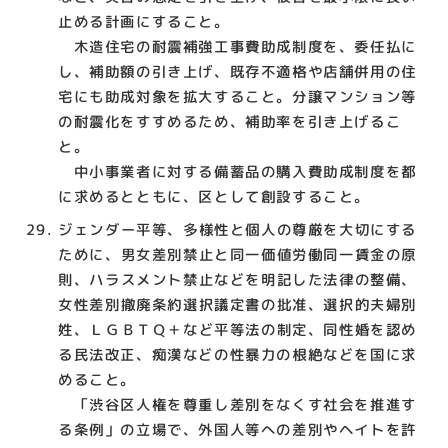
止める計画にすること。
木造住宅の耐震補強工事費助成制度を、委任払に
し、補助額の引き上げ、既存不適格や店舗併用の住
宅にも助成対象を拡大すること。分譲マンション等
の耐震化をすすめるため、補助率を引き上げるこ
と。
中小事業者に対する備蓄品の購入費助成制度を都
に求めるとともに、区として創設すること。
ジェンダー平等、多様性と個人の尊厳を大切にする
ために、男女差別禁止と同一価値労働同一賃金の原
則、ハラスメント禁止などを明記した法律の整備、
女性差別撤廃条約選択議定書の批准、選択的夫婦別
姓、ＬＧＢＴＱ＋など平等法の制定、同性婚を認め
る民法改正、痴漢などの性暴力の根絶などを国に求
めること。
「渋谷区人権を尊重し差別をなくす社会を推進す
る条例」の立場で、外国人等への差別やヘイトを許