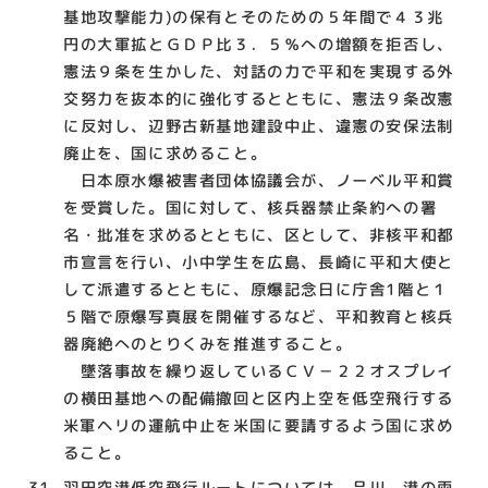
基地攻撃能力)の保有とそのための５年間で４３兆
円の大軍拡とＧＤＰ比３．５％への増額を拒否し、
憲法９条を生かした、対話の力で平和を実現する外
交努力を抜本的に強化するとともに、憲法９条改憲
に反対し、辺野古新基地建設中止、違憲の安保法制
廃止を、国に求めること。
日本原水爆被害者団体協議会が、ノーベル平和賞
を受賞した。国に対して、核兵器禁止条約への署
名・批准を求めるとともに、区として、非核平和都
市宣言を行い、小中学生を広島、長崎に平和大使と
して派遣するとともに、原爆記念日に庁舎1階と１
５階で原爆写真展を開催するなど、平和教育と核兵
器廃絶へのとりくみを推進すること。
墜落事故を繰り返しているＣＶ－２２オスプレイ
の横田基地への配備撤回と区内上空を低空飛行する
米軍ヘリの運航中止を米国に要請するよう国に求め
ること。
羽田空港低空飛行ルートについては、品川、港の両