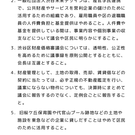
一般社団法人渋谷未来デザインは、産官学民連携
で、公共財産やサービスを営利企業の儲けのために
活用するための組織であり、雇用職員や区の退職職
員の人件費負担と基金提供はやめること。人件費や
基金を提供している間は、事業内容や個別事業の収
支などについて議会や区民に明らかにすること。
渋谷区財産価格審議会については、透明性、公正性
を高めるために議事録を原則公開とするとともに、
会長は互選とすること。
財産管理として、土地の取得、売却、賃貸借などの
契約に当たっては、必ず正規の不動産鑑定を行い、
議案にならない物件についても、決算時にまとめて
議会に報告するのでなく、定例会ごとに報告するこ
と。
旧桜ケ丘保育園や代官山プール跡地などの土地や
施設を東急などの企業に貸しだすことはやめて区民
のために活用すること。