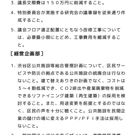
議長交際費は１５０万円に削減すること。
特別委員会が実施する研究会の議事録を従来通り作
成すること。
議会フロア適正配置にともなう改修工事について
は、必要最小限にとどめ、工事費用を縮減するこ
と。
［経営企画部］
渋谷区公共施設等総合管理計画について、区民サー
ビスや防災の拠点である公共施設の統廃合は行なわ
ないこと。建て替えありきの計画でなく、コストは
３～４割低減でき、ＣＯ2排出や産業廃棄物を削減
できるリファイニング建築（再生建築）の採用を検
討すること。また、用途変更を前提とするのではな
く、区民の声を十分に聴くこと。公共施設を民間企
業の儲けの場に変えるＰＰＰ/ＰＦＩ手法は採用し
ないこと。