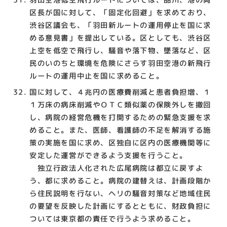
区長が国に対して、「固定化回避」を求めており、
渋谷区議会も、「羽田新ルートの運用停止を国に求
める意見書」を提出している。区としても、渋谷区
上空を低空で飛行し、騒音や落下物、墜落など、区
民のいのちと環境を危険にさらす羽田空港の新飛行
ルートの運用中止を国に求めること。
国に対して、４兆円の医療費削減と患者負担増、１
１万床の病床削減やＯＴＣ類似薬の保険外しを撤回
し、病院の経営危機を打開するための緊急支援を求
めること。また、医師、看護師の不足を解消する施
策の実施を国に求め、区独自に区内の医療機関等に
安定した運営ができるよう支援を行うこと。
独立行政法人化された広尾病院は都立に戻すよ
う、都に求めること。病院の建替えは、計画段階か
ら住民説明を行ない、ヘリの騒音対策など地域住民
の要望を反映した計画にするとともに、財政負担に
ついては東京都の責任で行うよう求めること。