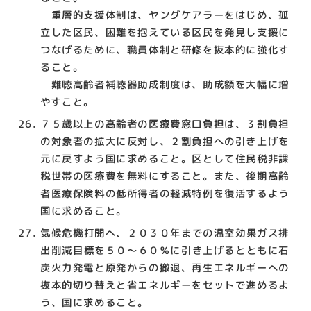
重層的支援体制は、ヤングケアラーをはじめ、孤
立した区民、困難を抱えている区民を発見し支援に
つなげるために、職員体制と研修を抜本的に強化す
ること。
難聴高齢者補聴器助成制度は、助成額を大幅に増
やすこと。
７５歳以上の高齢者の医療費窓口負担は、３割負担
の対象者の拡大に反対し、２割負担への引き上げを
元に戻すよう国に求めること。区として住民税非課
税世帯の医療費を無料にすること。また、後期高齢
者医療保険料の低所得者の軽減特例を復活するよう
国に求めること。
気候危機打開へ、２０３０年までの温室効果ガス排
出削減目標を５０～６０％に引き上げるとともに石
炭火力発電と原発からの撤退、再生エネルギーへの
抜本的切り替えと省エネルギーをセットで進めるよ
う、国に求めること。