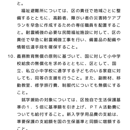
と。
福祉避難所については、区の責任で地域ごとに整
備するとともに、高齢者、障がい者の災害時ケアプ
ランを早急に作成するための専任職員を配置するこ
と。耐震補強の必要な民間福祉施設に対して、区の
責任で早急に耐震補強工事を行い、備蓄品の配備や
情報伝達手段を確保すること。
義務教育無償の原則に基づいて、国に対して小中学
校給食の無償化を求めるとともに、区として、国
立、私立小中学校に通学する子どものいる家庭に対
しても、同等の支援を行うこと。また、副教材、移
動教室、修学旅行費、制服代についても無償にする
こと。
就学援助の対象については、区独自で生活保護基
準の１．５倍に基準額を引き上げ、ＰＴＡ活動費に
ついても給付すること。新入学学用品費の支給は、
準要保護の支給額を国の生保基準と同額に増額する
こと。