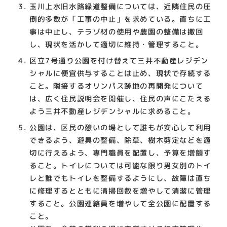
玉川上水旧水路緑道整備については、近隣住民の圧
倒的多数が「工事の中止」を求めている。直ちに工
事は中止し、テラゾ材の使用や農園の整備は撤回
し、現状を活かして適切に維持・管理すること。
区立7号通り公園を付け替えて三井不動産レジデン
シャルに便宜供与することは止め、現状で存続する
こと。隣接するオリンパス跡地の再開発について
は、広く住民説明会を開催し、住民の声にこたえる
よう三井不動産レジデンシャルに求めること。
公園は、区民の憩いの場として誰もが安心して利用
できるよう、遊具の整備、除草、樹木剪定などを適
切に行えるよう、専門職員を配置し、予算を増額す
ること。トイレについては可能な限り男女別のトイ
レと誰でもトイレを整備するようにし、故障は直ち
に修理するとともに清掃回数を増やして清潔に管理
すること。公園連絡員を増やして全公園に配置する
こと。