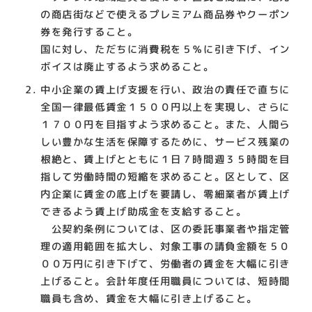
の商店街などで使えるプレミアム商品券やクーポン
券を発行すること。
国に対し、ただちに消費税を５％に引き下げ、イン
ボイスは廃止するよう求めること。
中小企業の賃上げ支援を行い、政治の責任で直ちに
全国一律最低賃金１５００円以上を実現し、さらに
１７００円を目指すよう求めること。また、人間ら
しい豊かな生活を保障するために、サービス残業の
根絶と、賃上げとともに１日７時間週３５時間を目
指して労働時間の短縮を求めること。区として、区
内企業に賃金の底上げを要請し、零細業者が賃上げ
できるよう賃上げ助成金を支給すること。
公契約条例については、区の委託事業者や指定管
理の適用範囲を拡大し、対象工事の請負金額を５０
００万円に引き下げて、労働者の賃金を大幅に引き
上げること。会計年度任用職員については、短時間
職員も含め、賃金を大幅に引き上げること。