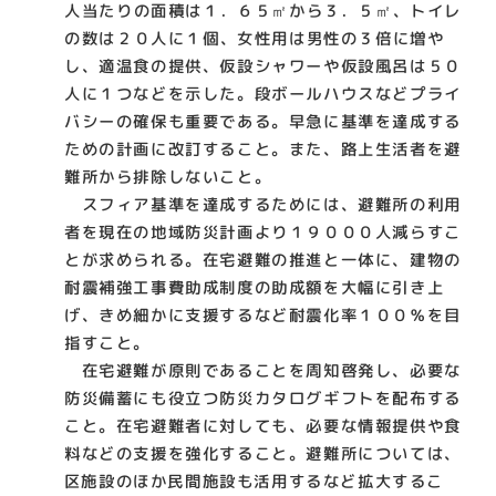
人当たりの面積は１．６５㎡から３．５㎡、トイレ
の数は２０人に１個、女性用は男性の３倍に増や
し、適温食の提供、仮設シャワーや仮設風呂は５０
人に１つなどを示した。段ボールハウスなどプライ
バシーの確保も重要である。早急に基準を達成する
ための計画に改訂すること。また、路上生活者を避
難所から排除しないこと。
スフィア基準を達成するためには、避難所の利用
者を現在の地域防災計画より１９０００人減らすこ
とが求められる。在宅避難の推進と一体に、建物の
耐震補強工事費助成制度の助成額を大幅に引き上
げ、きめ細かに支援するなど耐震化率１００％を目
指すこと。
在宅避難が原則であることを周知啓発し、必要な
防災備蓄にも役立つ防災カタログギフトを配布する
こと。在宅避難者に対しても、必要な情報提供や食
料などの支援を強化すること。避難所については、
区施設のほか民間施設も活用するなど拡大するこ