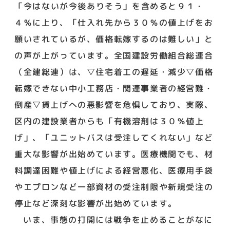
「今はないが今後ありそう」を含めると９１・
４％に上り、「仕入れ先から３０％の値上げをお
願いされているが、価格転嫁するのは難しい」と
の声が上がっています。全国建設労働組合総連合
（全建総連）は、▽住宅着工の遅延・減少▽価格
転嫁できない中小工務店・関連事業者の経営難・
倒産▽賃上げへの悪影響を危惧しており、実際、
区内の建設業者からも「有機溶剤は３０％値上
げ」、「ユニットバスは受注してくれない」など
重大な影響が出始めています。医療機関でも、材
料調達困難や値上げによる経営悪化、医療用手袋
やエプロンなど一部資材の受注制限や新規受注の
停止など深刻な影響が出始めています。
いま、事態の打開には戦争を止めることがなに