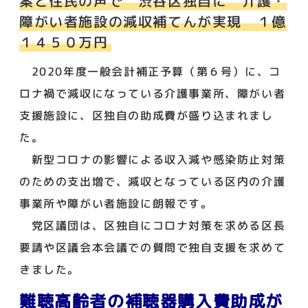
案と住民の声で 渋谷区独自に 介護・
障がい者施設の減収補てんが実現 １億
１４５０万円
2020年度一般会計補正予算（第６号）に、コ
ロナ禍で減収になっている介護事業所、障がい者
支援施設に、区独自の助成費が盛り込まれまし
た。
新型コロナの影響による収入減や感染防止対策
のための支出増で、減収となっている区内の介護
事業所や障がい者施設に朗報です。
党区議団は、区独自にコロナ対策を求める区長
要請や区議会本会議での質問で独自支援を求めて
きました。
難聴高齢者の補聴器購入費助成が