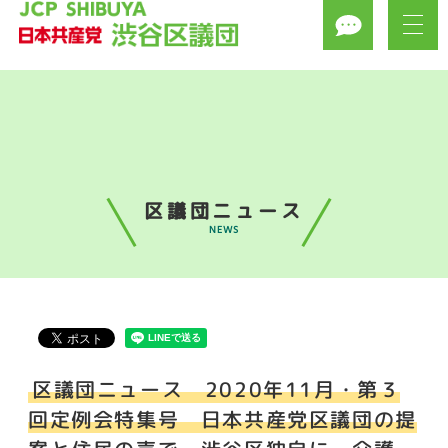
区議団ニュース
NEWS
区議団ニュース 2020年11月・第３
回定例会特集号 日本共産党区議団の提