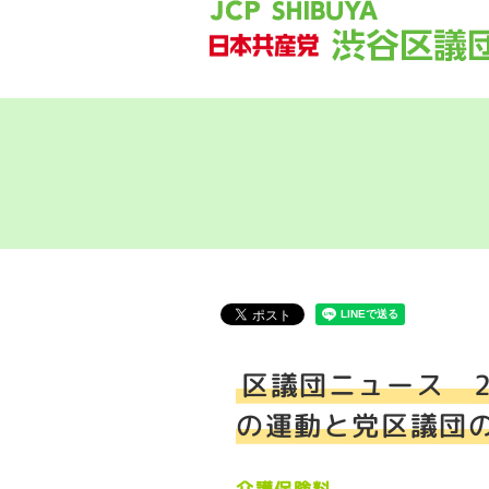
区議団ニュース 
の運動と党区議団