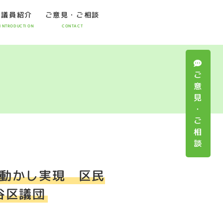
議員紹介
ご意見・ご相談
INTRODUCTION
CONTACT
ご
意
見
・
ご
相
談
を動かし実現 区民
谷区議団