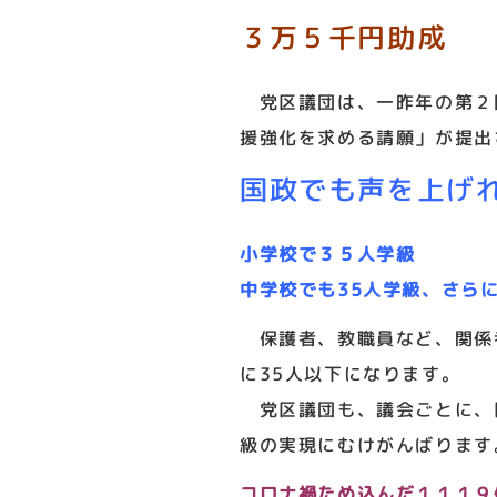
３万５千円助成
党区議団は、一昨年の第２
援強化を求める請願」が提出
国政でも声を上げ
小学校で３５人学級
中学校でも35人学級、さら
保護者、教職員など、関係者
に35人以下になります。
党区議団も、議会ごとに、区
級の実現にむけがんばります
コロナ禍ため込んだ１１１９