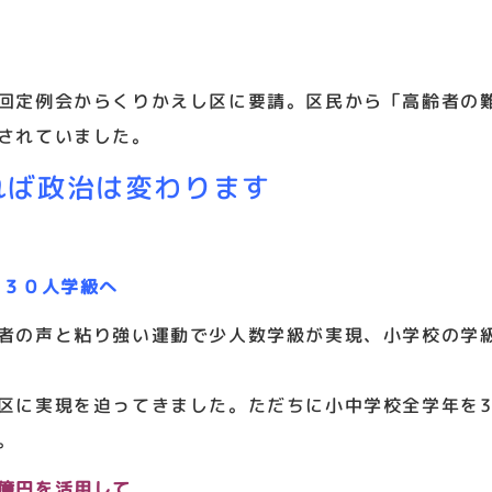
回定例会からくりかえし区に要請。区民から「高齢者の
されていました。
れば政治は変わります
に３０人学級へ
の声と粘り強い運動で少人数学級が実現、小学校の学級
に実現を迫ってきました。ただちに小中学校全学年を3
。
億円を活用して