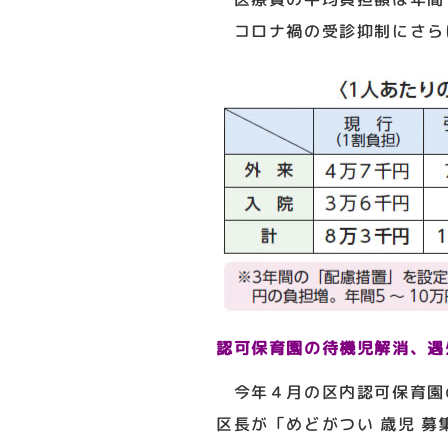
コロナ禍の受診抑制にさら
認可保育園の待機児解消、遇
今年４月の区内認可保育園
区長が「めどがつい 歳児 