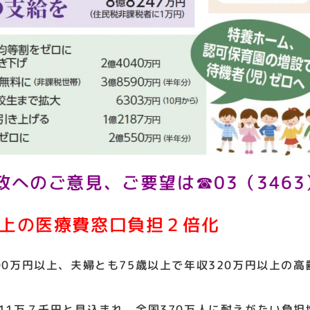
政へのご意見、ご要望は☎03（3463
以上の医療費窓口負担２倍化
0万円以上、夫婦とも75歳以上で年収320万円以上の
1万７千円と見込まれ、全国370万人に耐えがたい負担