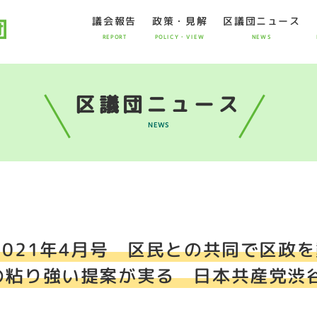
議会報告
政策・見解
区議団ニュース
REPORT
POLICY・VIEW
NEWS
区議団ニュース
NEWS
2021年4月号 区民との共同で区政
の粘り強い提案が実る 日本共産党渋