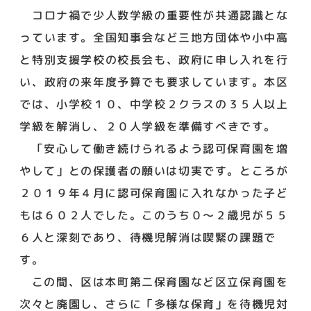
コロナ禍で少人数学級の重要性が共通認識とな
っています。全国知事会など三地方団体や小中高
と特別支援学校の校長会も、政府に申し入れを行
い、政府の来年度予算でも要求しています。本区
では、小学校１０、中学校２クラスの３５人以上
学級を解消し、２０人学級を準備すべきです。
「安心して働き続けられるよう認可保育園を増
やして」との保護者の願いは切実です。ところが
２０１９年４月に認可保育園に入れなかった子ど
もは６０２人でした。このうち０～２歳児が５５
６人と深刻であり、待機児解消は喫緊の課題で
す。
この間、区は本町第二保育園など区立保育園を
次々と廃園し、さらに「多様な保育」を待機児対