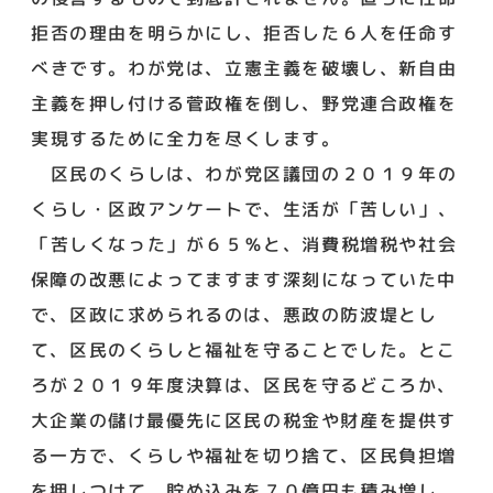
拒否の理由を明らかにし、拒否した６人を任命す
べきです。わが党は、立憲主義を破壊し、新自由
主義を押し付ける菅政権を倒し、野党連合政権を
実現するために全力を尽くします。
区民のくらしは、わが党区議団の２０１９年の
くらし・区政アンケートで、生活が「苦しい」、
「苦しくなった」が６５％と、消費税増税や社会
保障の改悪によってますます深刻になっていた中
で、区政に求められるのは、悪政の防波堤とし
て、区民のくらしと福祉を守ることでした。とこ
ろが２０１９年度決算は、区民を守るどころか、
大企業の儲け最優先に区民の税金や財産を提供す
る一方で、くらしや福祉を切り捨て、区民負担増
を押しつけて、貯め込みを７０億円も積み増し、