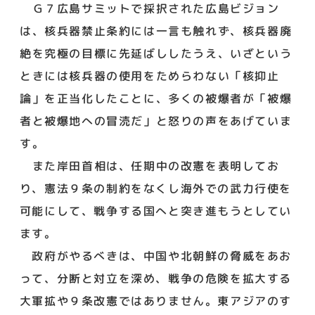
Ｇ７広島サミットで採択された広島ビジョン
は、核兵器禁止条約には一言も触れず、核兵器廃
絶を究極の目標に先延ばししたうえ、いざという
ときには核兵器の使用をためらわない「核抑止
論」を正当化したことに、多くの被爆者が「被爆
者と被爆地への冒涜だ」と怒りの声をあげていま
す。
また岸田首相は、任期中の改憲を表明してお
り、憲法９条の制約をなくし海外での武力行使を
可能にして、戦争する国へと突き進もうとしてい
ます。
政府がやるべきは、中国や北朝鮮の脅威をあお
って、分断と対立を深め、戦争の危険を拡大する
大軍拡や９条改憲ではありません。東アジアのす