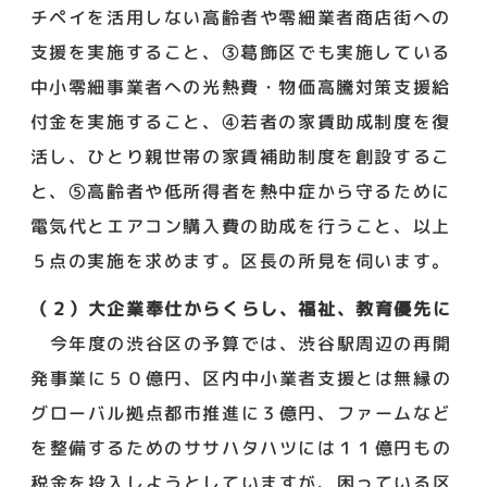
チペイを活用しない高齢者や零細業者商店街への
支援を実施すること、③葛飾区でも実施している
中小零細事業者への光熱費・物価高騰対策支援給
付金を実施すること、④若者の家賃助成制度を復
活し、ひとり親世帯の家賃補助制度を創設するこ
と、⑤高齢者や低所得者を熱中症から守るために
電気代とエアコン購入費の助成を行うこと、以上
５点の実施を求めます。区長の所見を伺います。
（２）大企業奉仕からくらし、福祉、教育優先に
今年度の渋谷区の予算では、渋谷駅周辺の再開
発事業に５０億円、区内中小業者支援とは無縁の
グローバル拠点都市推進に３億円、ファームなど
を整備するためのササハタハツには１１億円もの
税金を投入しようとしていますが、困っている区