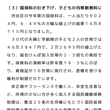
（３）国保料の引き下げ、子どもの均等割無料に
渋谷区の今年度の国保料は、一人当たり９０２
４円、６・４９％の大幅な値上げの結果１４万８
１１５円となりました。
３０代の夫婦と学齢期の子ども２人の世帯では
４６万３８４７円で、２万２６９５円の値上げと
なり、協会けんぽ加入世帯の２・３倍もの負担で
す。保険料の滞納率は昨年度１９・５％にのぼ
り、資格証が１０世帯に発行され、医療を受ける
権利が制限されています。
非正規やフリーランスで働く人、年金生活者な
ど、所得の少ない方が多く加入する国民健康保険
制度は、憲法２５条の生存権にもとづく国民皆保
険制度の最後のとりでであり命綱です。高い保険