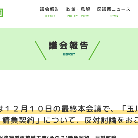
議会報告
政策・見解
区議団ニュース
REPORT
POLICY・VIEW
NEWS
議会報告
REPORT
は１２月１０日の最終本会議で、「玉
）請負契約」について、反対討論をお