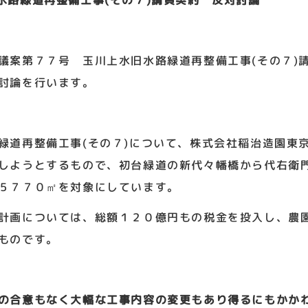
水路緑道再整備工事(その７)請負契約 反対討論
案第７７号 玉川上水旧水路緑道再整備工事(その７)
討論を行います。
道再整備工事(その７)について、株式会社稲治造園東
しようとするもので、初台緑道の新代々幡橋から代右衛
５７７０㎡を対象にしています。
計画については、総額１２０億円もの税金を投入し、農
ものです。
の合意もなく大幅な工事内容の変更もあり得るにもかか