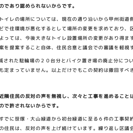
のであり認められないからです。
トイレの場所については、現在の通り沿いから甲州街道
どで住環境が悪化するとして場所の変更を求めており、
よっては、今後大きなトイレ設置場所の変更があり得ま
案を提案すること自体、住民合意と議会での審議を軽視
減された駐輪場の２０台分とバイク置き場の廃止分につ
も定まっていません。以上だけでもこの契約は撤回すべ
近隣住民の反対の声を無視し、次々と工事を進めること
ので許されないからです。
すでに笹塚・大山緑道から初台緑道に至る６件の工事契
の住民は、反対の声を上げ続けています。繰り返し区議