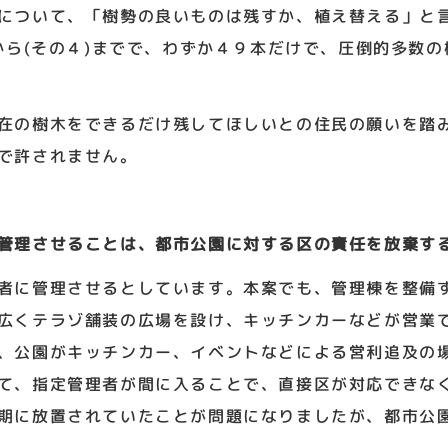
について、「樹勢の良いものは残すか、植え替える」と
)から(その４)までで、わずか４９本だけで、圧倒的多数
在の樹木をできるだけ残してほしいとの住民の願いを踏
で許されません。
管理させることは、都市公園に対する区の責任を放棄す
者に管理させるとしています。本案でも、管理棟を整備
広くテラゾ舗装の広場を設け、キッチンカーなどが営業
、公園がキッチンカー、イベントなどによる営利追及の
て、指定管理者が間に入ることで、直接区が対応できな
期に放置されていたことが問題になりましたが、都市公