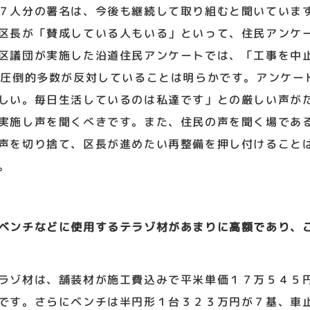
７人分の署名は、今後も継続して取り組むと聞いていま
区長が「賛成している人もいる」といって、住民アンケ
区議団が実施した沿道住民アンケートでは、「工事を中
、圧倒的多数が反対していることは明らかです。アンケー
しい。毎日生活しているのは私達です」との厳しい声が
実施し声を聞くべきです。また、住民の声を聞く場であ
声を切り捨て、区長が進めたい再整備を押し付けること
。
ベンチなどに使用するテラゾ材があまりに高額であり、
ラゾ材は、舗装材が施工費込みで平米単価１７万５４５
です。さらにベンチは半円形１台３２３万円が７基、車