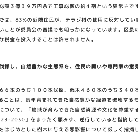
総額３億３９万円余で工事総額の約４割という異常さで
は、83%の近隣住民が、テラゾ材の使用に反対してい
いことが委員会の審議でも明らかになっています。区長
な税金を投入することは許されません。
伐採し、自然豊かな生態系を、住民の願いや専門家の意
６６本のうち１００本伐採、低木４６０本のうち３４０
ることは、長年育まれてきた自然豊かな緑道を破壊する
について、「地域が育んできた自然資源や文化を尊重す
023-2030」をまったく顧みず、逆行していると指摘し
をはじめとした樹木に与える悪影響について厳しく指摘