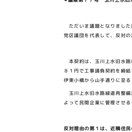
⚫︎議案第７７号 玉川上水旧
ただいま議題となりました議
党区議団を代表して、反対の
本契約は、玉川上水旧水路緑
８１円で工事請負契約を締結
伊東小橋から山手通りに至る
玉川上水旧水路緑道再整備
よって民間企業に管理させる
反対理由の第１は、近隣住民