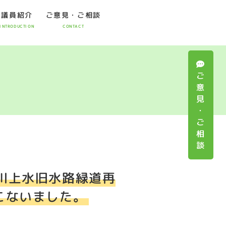
議員紹介
ご意見・ご相談
INTRODUCTION
CONTACT
ご
意
見
・
ご
相
談
川上水旧水路緑道再
こないました。