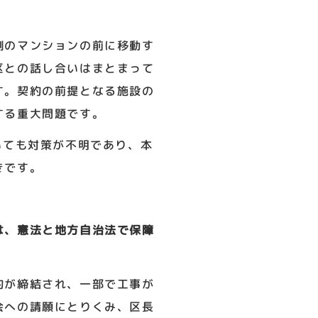
側のマンションの前に移動す
区との話し合いはまとまって
す。契約の前提となる施設の
する重大問題です。
いても対策が不明であり、本
きです。
は、憲法と地方自治法で保障
約が締結され、一部で工事が
会への請願にとりくみ、区長