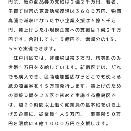
円余、紙の商品券の支給は２億２千万円、若者、
子育て世帯の家賃助成復活は３６００万円、物価
高騰で減収になった中小企業支援は６億５千万
円、賃上げした小規模企業への支援は１億２千万
円です。合計しても１５億円で、増収分の1３．
５%で実現できます。
江戸川区では、非課税世帯３万円、均等割のみ
世帯１万円を支給しています。新宿区では、だれ
でも購入でき、区商連加盟店ならどこでも使える
紙の商品券を１５万冊発行します。賃上げのため
の直接支援を２３区で初めて実施する豊島区で
は、週２０時間以上働く従業員の基本給を引き上
げる企業に、従業員１人５万円、一事業所５０万
円を限度に４億１０００万円で支援します。