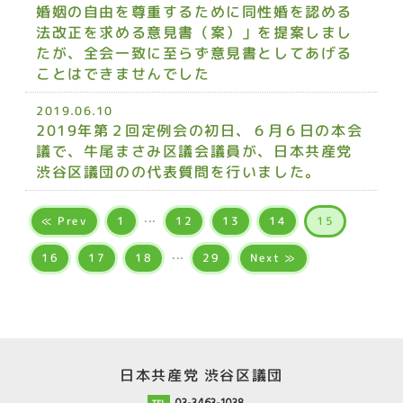
婚姻の自由を尊重するために同性婚を認める
法改正を求める意見書（案）」を提案しまし
たが、全会一致に至らず意見書としてあげる
ことはできませんでした
2019.06.10
2019年第２回定例会の初日、６月６日の本会
議で、牛尾まさみ区議会議員が、日本共産党
渋谷区議団のの代表質問を行いました。
...
≪ Prev
12
13
14
15
1
...
Next ≫
16
17
18
29
日本共産党 渋谷区議団